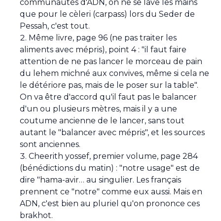
communautés d'ADN, on ne se lave les mains
que pour le cèleri (carpass) lors du Seder de
Pessah, c'est tout.
Même livre, page 96 (ne pas traiter les
aliments avec mépris), point 4 : "il faut faire
attention de ne pas lancer le morceau de pain
du lehem michné aux convives, même si cela ne
le détériore pas, mais de le poser sur la table".
On va être d'accord qu'il faut pas le balancer
d'un ou plusieurs mètres, mais il y a une
coutume ancienne de le lancer, sans tout
autant le "balancer avec mépris", et les sources
sont anciennes.
Cheerith yossef, premier volume, page 284
(bénédictions du matin) : "notre usage" est de
dire "hama-avir… au singulier. Les français
prennent ce "notre" comme eux aussi. Mais en
ADN, c'est bien au pluriel qu'on prononce ces
brakhot.