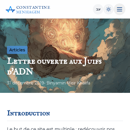
CONSTANTINE
עב
MINHAGIM
Articles
Lettre ouverte aux Juifs
d'ADN
31 décembre 2019
• Binyamin Meir Khalifa
Introduction
Le but de ce site est multiple : redécouvrir nos