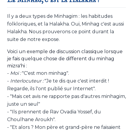
Le Minhag, c'est la Halakha !
Il y a deux types de Minhagim : les habitudes
folkloriques, et la Halakha. Oui, Minhag c'est aussi
Halakha. Nous prouverons ce point durant la
suite de notre expose.
Voici un exemple de discussion classique lorsque
je fais quelque chose de different du minhag
mizra'hi :
-
Moi :
"C'est mon minhag".
-
Interlocuteur :
"Je te dis que c'est interdit !
Regarde, ils l'ont publié sur Internet".
- "Mais cet avis ne rapporte pas d'autres minhagim,
juste un seul"
- "Ils prennent de Rav Ovadia Yossef, du
Choulhane Aroukh".
- "Et alors ? Mon père et grand-père ne faisaient