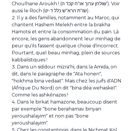
Choulhane Aroukh ! (שולחן ערוך או"ח קכד ה'). Voir
aussi le Roch (שו"ת הרא"ש כלל ד-יט).
Il y a des familles, notamment au Maroc, qui
chantent Hashem Melekh entre la brakha
Hamotsi et entre la consommation du pain. Là
encore, les gens abandonnent leur minhag de
peur qu'ils fassent quelque chose d'incorrect.
Pourtant, quel beau minhag, plein de sources
kabbalistiques !
Dans un siddour mizra'hi, dans la Amida, on
dit, dans le paragraphe de "Ata honen",
"hokhma bina vedaat". Mais chez les juifs d'ADN
(Afrique Du Nord) on dit "bina déa wehaskel".
Comme les ashkénazes !
Dans le birkat hamazone, beaucoup disent
par exemple "bone berahamav binyan
yeroushalayim" et non pas "bone
yeroushalayim".
Chez les constantinois, dans le Nichmat Kol