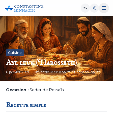
CONSTANTINE
עב
MINHAGIM
Cuisine
Ayl leuk (‘Harosseth)
6 janvier 2020
• Binyamin Meir Khalifa et communauté
Occasion :
Seder de Pessa’h
Recette simple