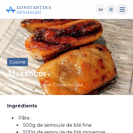
CONSTANTINE
עב
MINHAGIM
Cuisine
Makrouds
6 janvier 2020
• Coralie Cohen Aouate
Ingrédients
Pâte :
500g de semoule de blé fine
500g de semoule de blé moyenne