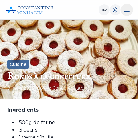
CONSTANTINE
עב
MINHAGIM
Cuisine
Ronds à la confiture
9 mars 2020
• Coralie Cohen Aouate
Ingrédients
500g de farine
3 oeufs
1 verre d'huile