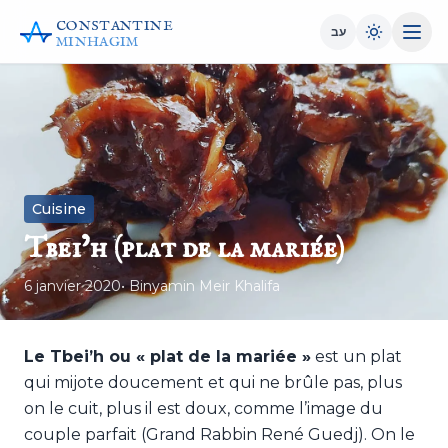
CONSTANTINE
עב
MINHAGIM
Cuisine
Tbei’h (plat de la mariée)
6 janvier 2020
• Binyamin Meir Khalifa
Le Tbei’h ou « plat de la mariée »
est un plat
qui mijote doucement et qui ne brûle pas, plus
on le cuit, plus il est doux, comme l’image du
couple parfait (Grand Rabbin René Guedj). On le