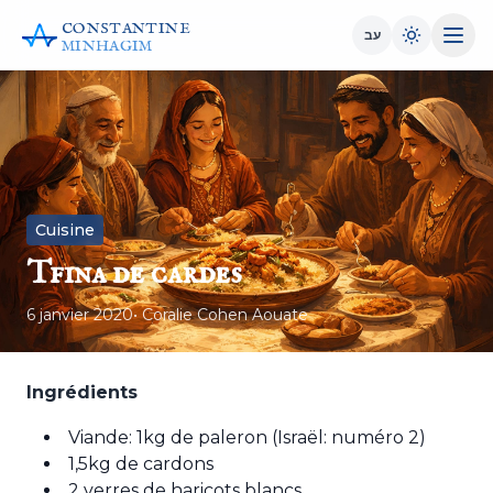
CONSTANTINE
עב
MINHAGIM
Cuisine
Tfina de cardes
6 janvier 2020
• Coralie Cohen Aouate
Ingrédients
Viande: 1kg de paleron (Israël: numéro 2)
1,5kg de cardons
2 verres de haricots blancs