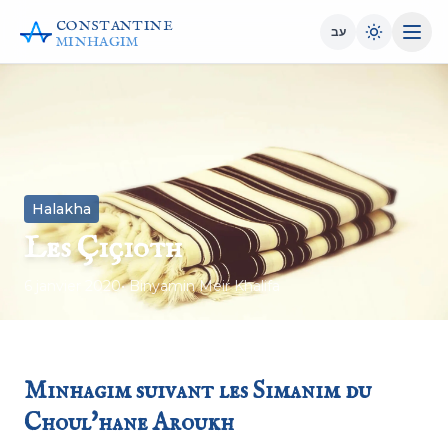
CONSTANTINE
עב
MINHAGIM
Halakha
Les Çiçioth
6 janvier 2020
• Binyamin Meir Khalifa
Minhagim suivant les Simanim du
Choul'hane Aroukh