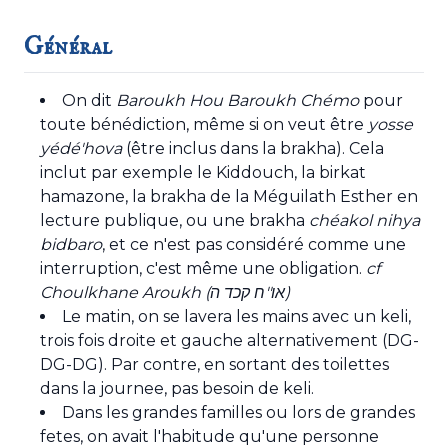
Général
On dit
Baroukh Hou Baroukh Chémo
pour
toute bénédiction, même si on veut être
yosse
yédé'hova
(être inclus dans la brakha). Cela
inclut par exemple le Kiddouch, la birkat
hamazone, la brakha de la Méguilath Esther en
lecture publique, ou une brakha
chéakol nihya
bidbaro
, et ce n'est pas considéré comme une
interruption, c'est même une obligation.
cf
Choulkhane Aroukh (או''ח קכד ה)
Le matin, on se lavera les mains avec un keli,
trois fois droite et gauche alternativement (DG-
DG-DG). Par contre, en sortant des toilettes
dans la journee, pas besoin de keli.
Dans les grandes familles ou lors de grandes
fetes, on avait l'habitude qu'une personne