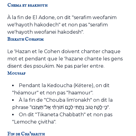
Chema et brakhoth
À la fin de El Adone, on dit "serafim weofanim
we'hayoth hakodech" et non pas "serafim
we'hayoth weofanei hakodesh".
Birkath Cohanim
Le 'Hazan et le Cohen doivent chanter chaque
mot et pendant que le 'hazane chante les gens
disent des psoukim. Ne pas parler entre.
Moussaf
Pendant la Kedoucha (Kétere), on dit
"héamour" et non pas "haamour".
À la fin de "Chouba lim'onakh" on dit la
phrase "כִּ֤י לֶ֣קַח ט֭וֹב נָתַ֣תִּי לָכֶ֑ם תּ֝וֹרָתִ֗י אַֽל־תַּעֲזֹֽבוּ׃".
On dit "Tikaneta Chabbath" et non pas
"Lemoche çivitha".
Fin de Cha'harith