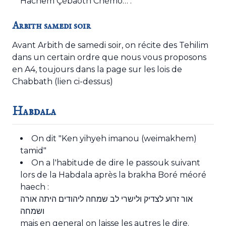
Hachem Çébaoth Chémo…".
Arbith samedi soir
Avant Arbith de samedi soir, on récite des Tehilim
dans un certain ordre que nous vous proposons
en A4, toujours dans la page sur les lois de
Chabbath (lien ci-dessus)
Habdala
On dit "Ken yihyeh imanou (weimakhem)
tamid"
On a l'habitude de dire le passouk suivant
lors de la Habdala après la brakha Boré méoré
haech :
אור זרוע לצדיק ולישרי לב שמחה ליהודים היתה אורה
ושמחה
mais en general on laisse les autres le dire.