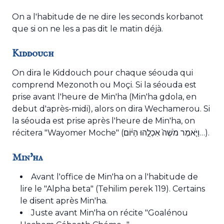
On a l'habitude de ne dire les seconds korbanot
que si on ne les a pas dit le matin déjà.
Kiddouch
On dira le Kiddouch pour chaque séouda qui
comprend Mezonoth ou Moçi. Si la séouda est
prise avant l'heure de Min'ha (Min'ha gdola, en
debut d'après-midi), alors on dira Wechamerou. Si
la séouda est prise après l'heure de Min'ha, on
récitera "Wayomer Moche" (וַיֹּ֤אמֶר מֹשֶׁה֙ אִכְלֻ֣הוּ הַיּ֔וֹם…).
Min'ha
Avant l'office de Min'ha on a l'habitude de
lire le "Alpha beta" (Tehilim perek 119). Certains
le disent après Min'ha.
Juste avant Min'ha on récite "Goalénou