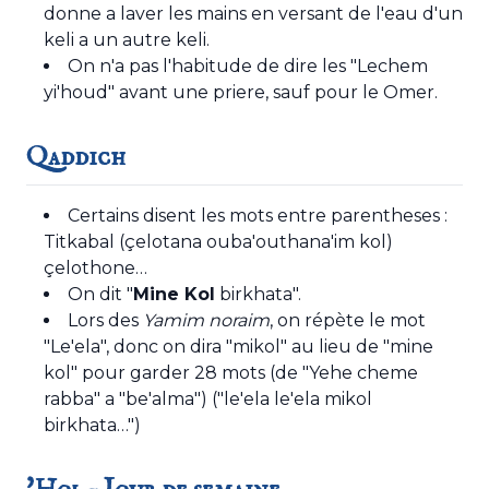
donne a laver les mains en versant de l'eau d'un
keli a un autre keli.
On n'a pas l'habitude de dire les "Lechem
yi'houd" avant une priere, sauf pour le Omer.
Qaddich
Certains disent les mots entre parentheses :
Titkabal (çelotana ouba'outhana'im kol)
çelothone…
On dit "
Mine Kol
birkhata".
Lors des
Yamim noraim
, on répète le mot
"Le'ela", donc on dira "mikol" au lieu de "mine
kol" pour garder 28 mots (de "Yehe cheme
rabba" a "be'alma") ("le'ela le'ela mikol
birkhata…")