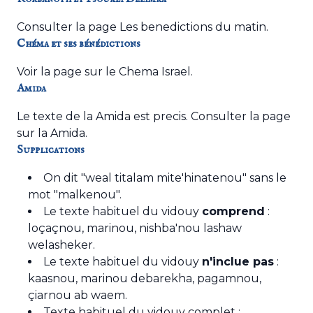
Consulter la page
Les benedictions du matin
.
Chéma et ses bénédictions
Voir la
page sur le Chema Israel
.
Amida
Le texte de la Amida est precis. Consulter la
page
sur la Amida
.
Supplications
On dit "weal titalam mite'hinatenou" sans le
mot "malkenou".
Le texte habituel du vidouy
comprend
:
loçaçnou, marinou, nishba'nou lashaw
welasheker.
Le texte habituel du vidouy
n'inclue pas
:
kaasnou, marinou debarekha, pagamnou,
çiarnou ab waem.
Texte habituel du vidouy complet :