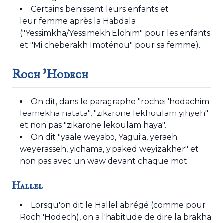
Certains benissent leurs enfants et
leur femme après la Habdala
("Yessimkha/Yessimekh Elohim" pour les enfants
et "Mi cheberakh Imoténou" pour sa femme).
Roch 'Hodech
On dit, dans le paragraphe "rochei 'hodachim
leamekha natata", "zikarone lekhoulam yihyeh"
et non pas "zikarone lekoulam haya".
On dit "yaale weyabo, Yagui'a, yeraeh
weyerasseh, yichama, yipaked weyizakher" et
non pas avec un waw devant chaque mot.
Hallel
Lorsqu'on dit le Hallel abrégé (comme pour
Roch 'Hodech), on a l'habitude de dire la brakha