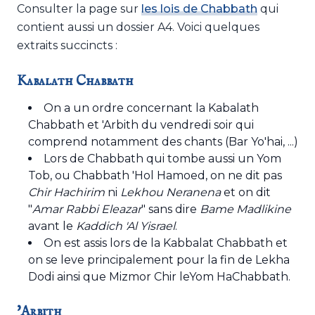
Consulter la page sur
les lois de Chabbath
qui
contient aussi un dossier A4. Voici quelques
extraits succincts :
Kabalath Chabbath
On a un ordre concernant la Kabalath
Chabbath et 'Arbith du vendredi soir qui
comprend notamment des chants (Bar Yo'hai, ...)
Lors de Chabbath qui tombe aussi un Yom
Tob, ou Chabbath 'Hol Hamoed, on ne dit pas
Chir Hachirim
ni
Lekhou Neranena
et on dit
"
Amar Rabbi Eleazar
" sans dire
Bame Madlikine
avant le
Kaddich 'Al Yisrael
.
On est assis lors de la Kabbalat Chabbath et
on se leve principalement pour la fin de Lekha
Dodi ainsi que Mizmor Chir leYom HaChabbath.
'Arbith