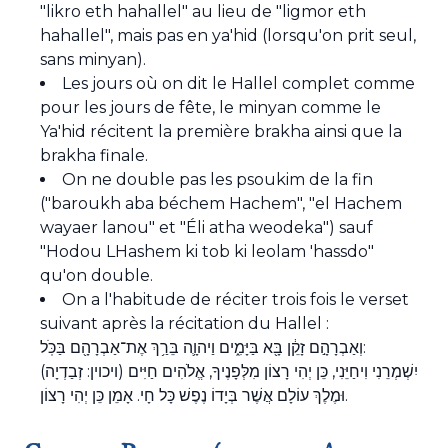
"likro eth hahallel" au lieu de "ligmor eth
hahallel", mais pas en ya'hid (lorsqu'on prit seul,
sans minyan).
Les jours où on dit le Hallel complet comme
pour les jours de fête, le minyan comme le
Ya'hid récitent la première brakha ainsi que la
brakha finale.
On ne double pas les psoukim de la fin
("baroukh aba béchem Hachem", "el Hachem
wayaer lanou" et "Éli atha weodeka") sauf
"Hodou LHashem ki tob ki leolam 'hassdo"
qu'on double.
On a l'habitude de réciter trois fois le verset
suivant après la récitation du Hallel :
וְאַבְרָהָ֣ם זָקֵ֔ן בָּ֖א בַּיָּמִ֑ים וַיהוָ֛ה בֵּרַ֥ךְ אֶת־אַבְרָהָ֖ם בַּכֹּֽל:
(ויכוין: זְבַדְיָה) יִשְׁמְרֵנִי וִיחַיֵּנִי, כֵּן יְהִי רָצוֹן מִלְּפָנֶיךָ, אֱלֹהִים חַיִּים
וּמֶלֶךְ עוֹלָם אֲשֶׁר בְּיָדוֹ נֶפֶשׁ כָּל חָי. אָמֵן כֵּן יְהִי רָצוֹן.