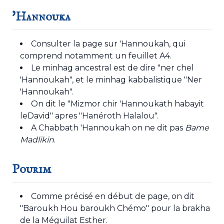
'Hannouka
Consulter
la page sur 'Hannoukah
, qui
comprend notamment un feuillet A4.
Le minhag ancestral est de dire "ner chel
'Hannoukah", et le minhag kabbalistique "Ner
'Hannoukah".
On dit le "Mizmor chir 'Hannoukath habayit
leDavid" apres "Hanéroth Halalou".
A Chabbath 'Hannoukah on ne dit pas
Bame
Madlikin
.
Pourim
Comme précisé en début de page, on dit
"Baroukh Hou baroukh Chémo" pour la brakha
de la Méguilat Esther.