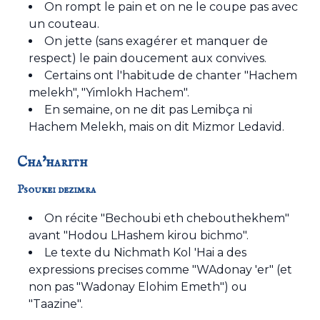
On rompt le pain et on ne le coupe pas avec
un couteau.
On jette (sans exagérer et manquer de
respect) le pain doucement aux convives.
Certains ont l'habitude de chanter "Hachem
melekh", "Yimlokh Hachem".
En semaine, on ne dit pas Lemibça ni
Hachem Melekh, mais on dit Mizmor Ledavid.
Cha'harith
Psoukei dezimra
On récite "Bechoubi eth chebouthekhem"
avant "Hodou LHashem kirou bichmo".
Le texte du Nichmath Kol 'Hai a des
expressions precises comme "WAdonay 'er" (et
non pas "Wadonay Elohim Emeth") ou
"Taazine".