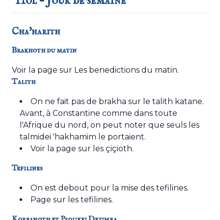
'Hol – Jour de semaine
Cha'harith
Brakhoth du matin
Voir la page sur
Les benedictions du matin
.
Talith
On ne fait pas de brakha sur le talith katane.
Avant, à Constantine comme dans toute
l'Afrique du nord, on peut noter que seuls les
talmidei 'hakhamim le portaient.
Voir la
page sur les çiçioth
.
Tefilines
On est debout pour la mise des tefilines.
Page sur
les tefilines
.
Korbanoth et Psoukei Dezimra