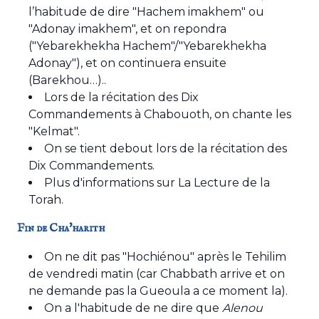
l’habitude de dire "Hachem imakhem" ou
"Adonay imakhem", et on repondra
("Yebarekhekha Hachem"/"Yebarekhekha
Adonay"), et on continuera ensuite
(Barekhou…)..
Lors de la récitation des Dix
Commandements à Chabouoth, on chante les
"Kelmat".
On se tient debout lors de la récitation des
Dix Commandements.
Plus d'informations sur
La Lecture de la
Torah
.
Fin de Cha'harith
On ne dit pas "Hochiénou" après le Tehilim
de vendredi matin (car Chabbath arrive et on
ne demande pas la Gueoula a ce moment la).
On a l'habitude de ne dire que
Alenou