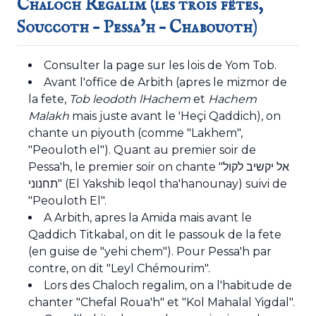
Chaloch Regalim (les trois fêtes,
Souccoth – Pessa'h – Chabouoth)
Consulter la page sur
les lois de Yom Tob
.
Avant l'office de Arbith (apres le mizmor de
la fete,
Tob leodoth lHachem
et
Hachem
Malakh
mais juste avant le 'Heçi Qaddich), on
chante un piyouth (comme "Lakhem",
"Peouloth el"). Quant au premier soir de
Pessa'h, le premier soir on chante "אל יקשיב לקול
תחנוני" (El Yakshib leqol tha'hanounay) suivi de
"Peouloth El".
A Arbith, apres la Amida mais avant le
Qaddich Titkabal, on dit le passouk de la fete
(en guise de "yehi chem"). Pour Pessa'h par
contre, on dit "Leyl Chémourim".
Lors des Chaloch regalim, on a l'habitude de
chanter "Chefal Roua'h" et "Kol Mahalal Yigdal".