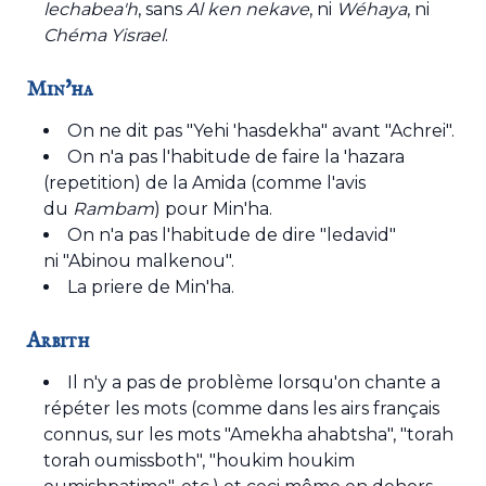
lechabea'h
, sans
Al ken nekave
, ni
Wéhaya
, ni
Chéma Yisrael
.
Min'ha
On ne dit pas "Yehi 'hasdekha" avant "Achrei".
On n'a pas l'habitude de faire la 'hazara
(repetition) de la Amida (comme l'avis
du
Rambam
) pour Min'ha.
On n'a pas l'habitude de dire "ledavid"
ni "Abinou malkenou".
La priere de Min'ha
.
Arbith
Il n'y a pas de problème lorsqu'on chante a
répéter les mots (comme dans les airs français
connus, sur les mots "Amekha ahabtsha", "torah
torah oumissboth", "houkim houkim