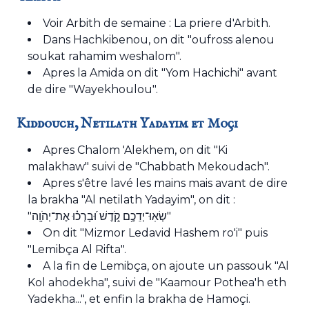
Voir Arbith de semaine :
La priere d'Arbith
.
Dans Hachkibenou, on dit "oufross alenou
soukat rahamim weshalom".
Apres la Amida on dit "Yom Hachichi" avant
de dire "Wayekhoulou".
Kiddouch, Netilath Yadayim et Moçi
Apres Chalom 'Alekhem, on dit "Ki
malakhaw" suivi de "Chabbath Mekoudach".
Apres s'être lavé les mains mais avant de dire
la brakha "Al netilath Yadayim", on dit :
"שְׂאֽוּ־יְדֵכֶ֥ם קֹ֑דֶשׁ וּ֝בָרְכ֗וּ אֶת־יְהֹוָֽה"
On dit "Mizmor Ledavid Hashem ro'i" puis
"Lemibça Al Rifta".
A la fin de Lemibça, on ajoute un passouk "Al
Kol ahodekha", suivi de "Kaamour Pothea'h eth
Yadekha...", et enfin la brakha de Hamoçi.