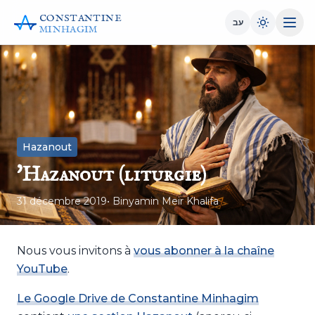
CONSTANTINE
עב
MINHAGIM
Hazanout
'Hazanout (liturgie)
31 décembre 2019
• Binyamin Meir Khalifa
Nous vous invitons à
vous abonner à la chaîne
YouTube
.
Le Google Drive de Constantine Minhagim