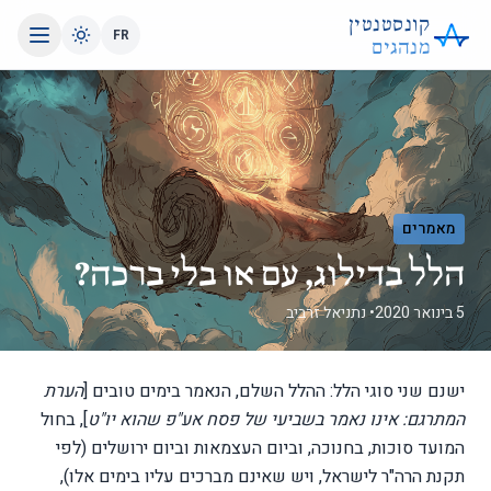
קונסטנטין
FR
מנהגים
מאמרים
הלל בדילוג, עם או בלי ברכה?
5 בינואר 2020
• נתניאל זרביב
ישנם שני סוגי הלל: ההלל השלם, הנאמר בימים טובים [
הערת
המתרגם: אינו נאמר בשביעי של פסח אע"פ שהוא יו"ט
], בחול
המועד סוכות, בחנוכה, וביום העצמאות וביום ירושלים (לפי
תקנת הרה"ר לישראל, ויש שאינם מברכים עליו בימים אלו),