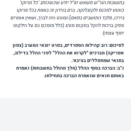
בתשובות הגר"ש משאש זצ"ל יודע שכשכותב 'כל מרוקו'
כוונתו למכנס ולקזבלנקה. ברם בנידון זה באמת בכל מרוקו
בירכו, מלבד התושבים בפאס
] המנהג היה לברך, ושאין אומרים
ספק ברכות להקל במקום מנהג (כלל מוסכם גם על הילקוט
יוסף עצמו).
לסיכום: רוב קהילות הספרדים, בפרט יוצאי המערב (צפון
אפריקה) מברכים "לקרוא את ההלל" לפני ההלל בדילוג,
בתנאי שמתפללים בציבור.
נ"ב: הברכה בסוף ההלל (מלך מהולל בתשבחות) נאמרת
באותם תנאים שנאמרת הברכה בתחילתו.