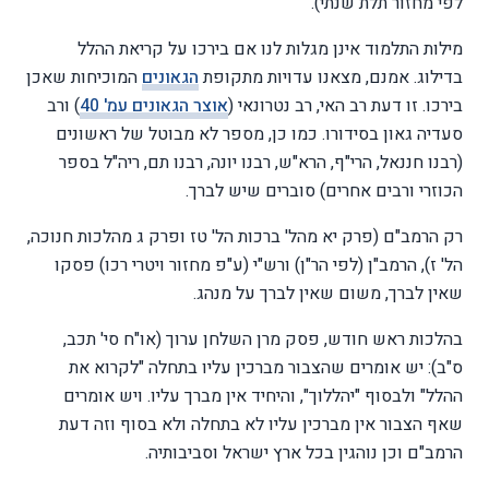
לפי מחזור תלת שנתי).
מילות התלמוד אינן מגלות לנו אם בירכו על קריאת ההלל
בדילוג. אמנם, מצאנו עדויות מתקופת
הגאונים
המוכיחות שאכן
בירכו. זו דעת רב האי, רב נטרונאי (
אוצר הגאונים עמ' 40
) ורב
סעדיה גאון בסידורו. כמו כן, מספר לא מבוטל של ראשונים
(רבנו חננאל, הרי"ף, הרא"ש, רבנו יונה, רבנו תם, ריה"ל בספר
הכוזרי ורבים אחרים) סוברים שיש לברך.
רק הרמב"ם (פרק יא מהל' ברכות הל' טז ופרק ג מהלכות חנוכה,
הל' ז), הרמב"ן (לפי הר"ן) ורש"י (ע"פ מחזור ויטרי רכו) פסקו
שאין לברך, משום שאין לברך על מנהג.
בהלכות ראש חודש, פסק מרן השלחן ערוך (או"ח סי' תכב,
ס"ב): יש אומרים שהצבור מברכין עליו בתחלה "לקרוא את
ההלל" ולבסוף "יהללוך", והיחיד אין מברך עליו. ויש אומרים
שאף הצבור אין מברכין עליו לא בתחלה ולא בסוף וזה דעת
הרמב"ם וכן נוהגין בכל ארץ ישראל וסביבותיה.