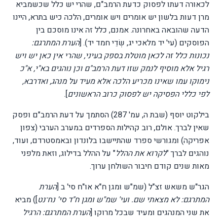
לכאורה דעתו לפסוק כדעת הרמב"ם, שהרי יש כלל שכשמביא
מרן דעות בלשון יש אומרים ויש אומרים, הלכה כיש בתרא, היינו
הדעה שהובאה באחרונה. אמנם, כלל זה אינו מוסכם בין
הפוסקים (עי' יד מלאכי יג, שְׂדֵי חמד יד). [
הערת המתרגם:
נכונות כלל זה לכאן מוטלת בספק בעיני, שהרי אין כאן יש ויש
רגיל אלא מוסיף לנמק שזו דעת הרמב"ם וכן נוהגים בא"י, א"כ
נימוקו עמו שאינו מכריע הלכה אלא מעיד על מנהג, ואדרבא,
לפי כללי הפסיקה יש לפסוק כרוב הראשונים
].
בילקוט יוסף (שבת ה, עמ' 287) הסתמך על דעת הרמב"ם ופסק
שאין לברך. אולם, רוב קהילות הספרדים במערב הערבי (צפון
אפריקה) ומגורשי ספרד שהתיישבו בלונדון ובאמסטרדם, ועוד,
נוהגים לברך "
לקרוא את ההלל
" על ההלל בדילוג, וזאת מלפני
מאות שנים קודם חיבור השולחן ערוך.
הגר"ש משאש זצ"ל (שמ"ש ומגן ח"א או"ח סי' ב [
הערת
המתרגם: לא מצאתי שם. ועי' שמ"ש ומגן ח"ד סי' נח־נט
]) מביא
את שני המנהגים ומעיד שבכל מרוקו [
הערת המתרגם: הרגיל