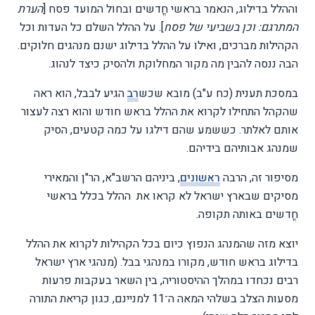
וההלל בדילוג, הנאמר בראשי חֳדשים ובחול המועד פסח [
הערת
המתרגם: וכן בשביעי של פסח
]. על ההלל השלם כל העדות וכל
הקהילות מברכים, ואילו על ההלל בדילוג ישנם מנהגים חלוקים.
הבה ננסה להבין מה מקור המחלוקת ולהסיק כיצד לנהוג.
במסכת תענית (כח ע"ב) מובא שכש
רב
הגיע לבבל, הוא ראה
שהקהל התחילו לקרוא את ההלל בראש חודש והוא רצה לעצור
אותם לאלתר. כששמע שהם דילגו על כמה קטעים, הסיק
שמנהג אבותיהם בידיהם.
מסיפור זה, הרבה
ראשונים
, ביניהם הרשב"א, הר"ן והמאירי
מסיקים שבארץ ישראל לא קראו את ההלל בכלל בראשי
חֳדשים באותה תקופה.
יוצא מזה שהמנהג הנפוץ כיום בכל הקהילות לקרוא את ההלל
בדילוג בראש חודש, מקורו במנהגי בבל. (מנהגי ארץ ישראל
רבים נכחדו במהלך ההיסטוריה, בין השאר בעקבות פרעות
מסעות הצלב בשלהי המאה ה־11 למניינם, כגון קריאת התורה