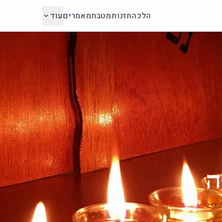
הלכה
חזנות
מטבח
מאמרים
עוד
ה