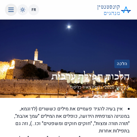
קונסטנטין
FR
מנהגים
הלכה
הלכות תפילת ערבית
6 בינואר 2020
• בנימין מאיר כליפה
אין בעיה להגיד פעמיים את מילים כששרים (לדוגמא,
במנגינה הצרפתית הידועה, כופלים את המילים "עמך אהבת",
"תורה תורה ומצות", "חוקים חוקים ומשפטים" וכו…), וזה גם
בתפילות אחרות.