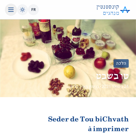
קונסטנטין
FR
מנהגים
הלכה
טו בשבט
24 בינואר 2021
• בנימין מאיר כליפה
Seder de Tou biChvath
à imprimer